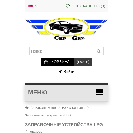
СРАВНИТЬ
(
0
)
КОРЗИНА:
(пусто)
Войти
МЕНЮ
Каталог Atiker
ВЗУ & Клапаны
Заправочные устройства LPG
ЗАПРАВОЧНЫЕ УСТРОЙСТВА LPG
7 товаров.