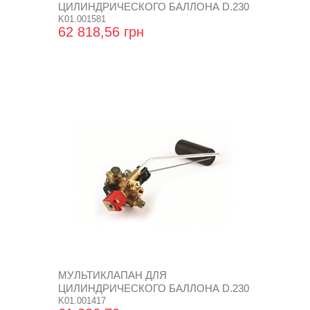
ЦИЛИНДРИЧЕСКОГО БАЛЛОНА D.230
SUPER
K01.001581
62 818,56 грн
МУЛЬТИКЛАПАН ДЛЯ
ЦИЛИНДРИЧЕСКОГО БАЛЛОНА D.230
K01.001417