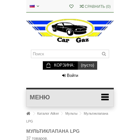
СРАВНИТЬ
(
0
)
КОРЗИНА:
(пусто)
Войти
МЕНЮ
Каталог Atiker
Мульты
Мультиклапана
LPG
МУЛЬТИКЛАПАНА LPG
37 товаров.