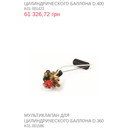
ЦИЛИНДРИЧЕСКОГО БАЛЛОНА D.400
K01.001423
61 326,72 грн
МУЛЬТИКЛАПАН ДЛЯ
ЦИЛИНДРИЧЕСКОГО БАЛЛОНА D.360
SUPER
K01.001586