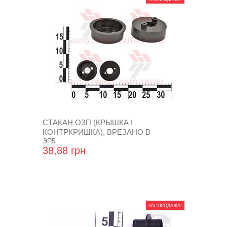
СТАКАН ОЗП (КРЫШКА I
КОНТРКРИШКА), ВРЕЗАНО В
БАМПЕР
ЭП5
38,88 грн
РАСПРОДАЖА!