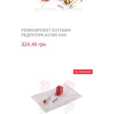
РЕМКОМПЛЕКТ КОТУШКИ
РЕДУКТОРА ASTAR GAS
(СЕРДЕЧНИК, ЯКІР З ПРУЖИНКОЮ, З
324,48 грн
КОТУШКОЮ)
РАСПРОДАЖА!