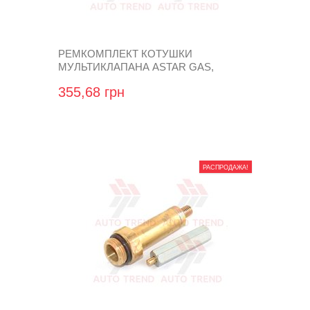
РЕМКОМПЛЕКТ КОТУШКИ
МУЛЬТИКЛАПАНА ASTAR GAS,
TOMASETTO (СЕРДЕЧНИК, ЯКІР З
355,68 грн
ПРУЖИНКОЮ, КОТУШКА)
РАСПРОДАЖА!