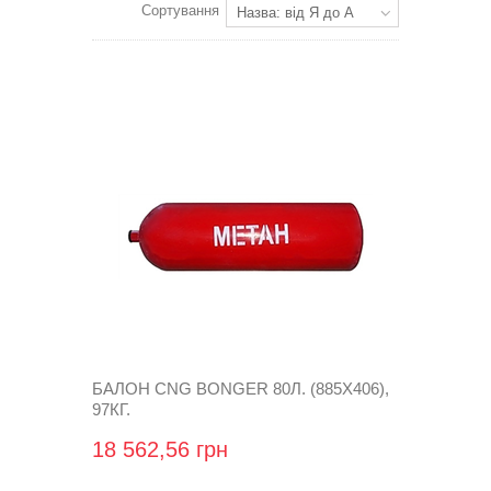
Сортування
Назва: від Я до А
БАЛОН CNG BONGER 80Л. (885X406),
97КГ.
18 562,56 грн