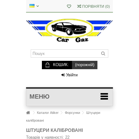
ПОРІВНЯТИ
(
0
)
КОШИК:
(порожній)
Увійти
МЕНЮ
Каталог Atiker
Форсунки
Штуцери
калібровані
ШТУЦЕРИ КАЛІБРОВАНІ
Товарів у наявності: 22