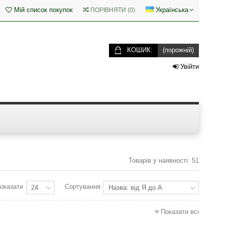
Мій список покупок
Українська
ПОРІВНЯТИ
(
0
)
КОШИК:
(порожній)
Увійти
Товарів у наявності: 51
оказати
Сортування
24
Назва: від Я до А
Показати всі