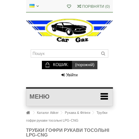
ПОРІВНЯТИ
(
0
)
КОШИК:
(порожній)
Увійти
МЕНЮ
Каталог Atiker
Рукава & Фітінги
Трубки
гофри рукави тосольні LPG-CNG
ТРУБКИ ГОФРИ РУКАВИ ТОСОЛЬНІ
LPG-CNG