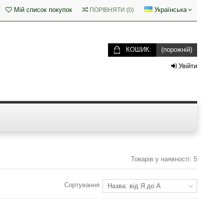
Мій список покупок
Українська
ПОРІВНЯТИ
(
0
)
КОШИК:
(порожній)
Увійти
Товарів у наявності: 5
Сортування
Назва: від Я до А