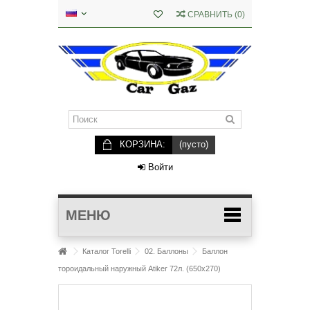
СРАВНИТЬ
(
0
)
КОРЗИНА:
(пусто)
Войти
МЕНЮ
Каталог Torelli
02. Баллоны
Баллон
тороидальный наружный Аtiker 72л. (650х270)