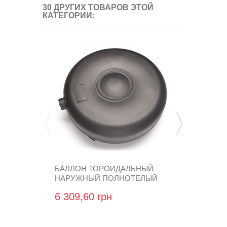
30 ДРУГИХ ТОВАРОВ ЭТОЙ
КАТЕГОРИИ:
БАЛЛОН ТОРОИДАЛЬНЫЙ
БАЛЛОН Т
НАРУЖНЫЙ ПОЛНОТЕЛЫЙ
НАРУЖНЫЙ
АTIKER...
АTIKER...
6 309,60 грн
8 977,44 