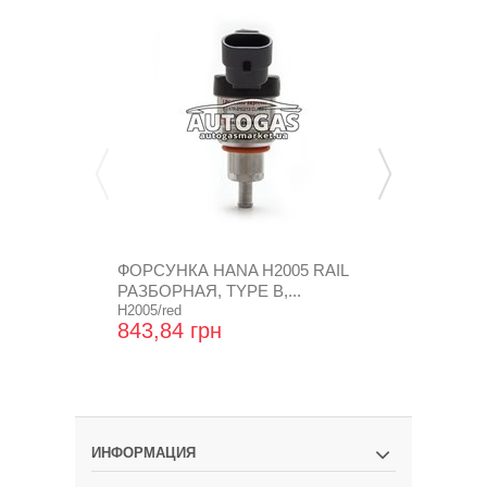
ФОРСУНКА HANA Н2005 RAIL
ФОРСУНКИ 
РАЗБОРНАЯ, TYPE B,...
4 ЦИЛ., ОР
H2005/red
238192000
843,84 грн
13 768,80
ИНФОРМАЦИЯ