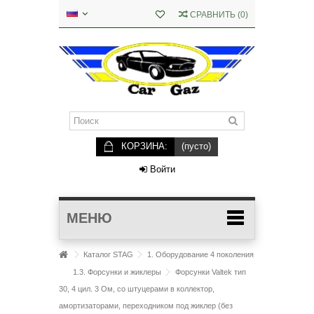
СРАВНИТЬ
(
0
)
КОРЗИНА:
(пусто)
Войти
МЕНЮ
Каталог STAG
1. Оборудование 4 поколения
1.3. Форсунки и жиклеры
Форсунки Valtek тип
30, 4 цил. 3 Oм, со штуцерами в коллектор,
амортизаторами, переходником под жиклер (без