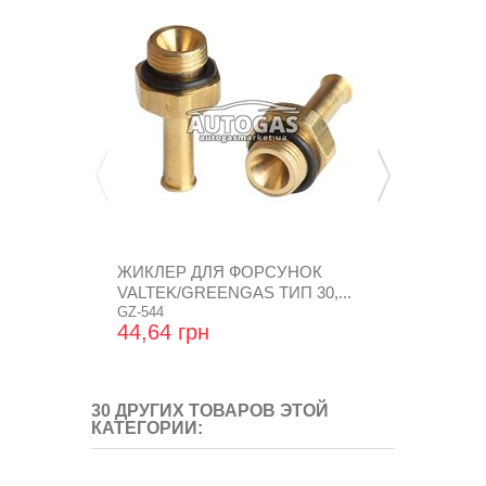
ЖИКЛЕР ДЛЯ ФОРСУНОК
ШТУЦЕР Т
VALTEK/GREENGAS ТИП 30,...
РЕДУКТОРА
GZ-544
AT07,...
RGAT1502
44,64 грн
34,08 грн
30 ДРУГИХ ТОВАРОВ ЭТОЙ
КАТЕГОРИИ: