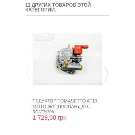
11 ДРУГИХ ТОВАРОВ ЭТОЙ
КАТЕГОРИИ:
РЕДУКТОР TOMASETTO AT10
РЕДУКТОР 
MOTO ЭЛ. (ПРОПАН), ДО...
БУТАН) 2-3-Е
RGAT3950A
NL 0701
1 728,00 грн
1 404,48 