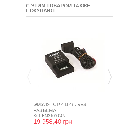
С ЭТИМ ТОВАРОМ ТАКЖЕ
ПОКУПАЮТ:
ЭМУЛЯТОР 4 ЦИЛ. БЕЗ
РЕДУКТОР 
РАЗЪЕМА
MOD (ПРОПА
K01.EM3100.04N
RGTA3510
19 958,40 грн
1 951,68 