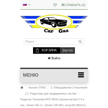
СРАВНИТЬ
(
0
)
КОРЗИНА:
(пусто)
Войти
МЕНЮ
Каталог STAG
2. Оборудование 2 поколения
2.2. Редукторы для традиционных систем
Редуктор Tomasetto AT07 MOD (пропан-бутан) 2-3-е
пок., более 140 л.с. (более 100 кВт), вход D6 (M10x1),