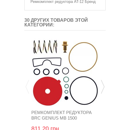
Ремкомплект редуктора AT-12 Бренд
30 ДРУГИХ ТОВАРОВ ЭТОЙ
КАТЕГОРИИ:
РЕМКОМПЛЕКТ РЕДУКТОРА
РЕМКОМПЛ
BRC GENIUS MB 1500
BRC TECH
811,20 грн
1 028,64 