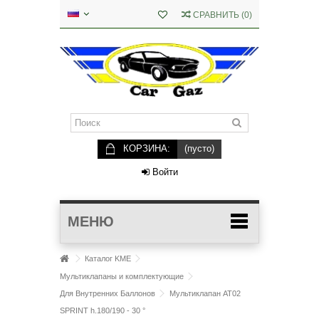
СРАВНИТЬ
(
0
)
КОРЗИНА:
(пусто)
Войти
МЕНЮ
Каталог KME
Мультиклапаны и комплектующие
Для Внутренних Баллонов
Мультиклапан AT02
SPRINT h.180/190 - 30 °