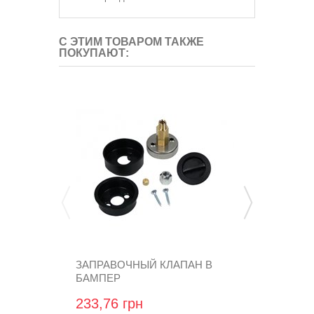
С ЭТИМ ТОВАРОМ ТАКЖЕ
ПОКУПАЮТ:
ЗАПРАВОЧНЫЙ КЛАПАН В
ФИЛЬТРОЭ
БАМПЕР
БУМАЖНЫЙ 
OMB, С...
KN-218-0-0-0Z
233,76 грн
52,80 грн