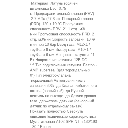
Материал Латунь горячей
штамповки Вес 0.75
кг Предохранительный клапан (PRV)
2.7 МПа (27 бар) Пожарный клапан
(PRD) 120 ± 10 °C Пропускная
способность PRV 21.1 стд. м3/
мин Пропускная способность PRD 2
стд. м3/мин Скорость заправки 18 л/
мин при 10 бар Ввод газа М12x1 /
трубка ø 8 мм Вывод газа М10x1 /
трубка ø 6 мм Мощность катушки 11
Вт Напряжение катушки 12В DC
*** Тип подключения катушки Faston -
AMP superseal (для тороидальных
0°) Тип электроклапана
нормальный Автоограничитель
заправки 80% да Клапан избыточного
потока (аварийный) да Ручной
вентиль на выходе да Датчик уровня
газа держатель датчика (сенсорный
датчик по отдельному заказу)
Показать полностью Свернуть
описаниеТехнические характеристики
Мультиклапан AT02 SPRINT h.180/190
- 30 ° Бренд