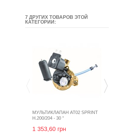
7 ДРУГИХ ТОВАРОВ ЭТОЙ
КАТЕГОРИИ:
МУЛЬТИКЛАПАН AT02 SPRINT
МУЛЬТИКЛА
H.200/204 - 30 °
EXTRA H.200/
1 353,60 грн
1 504,80 