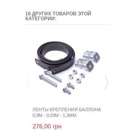
16 ДРУГИХ ТОВАРОВ ЭТОЙ
КАТЕГОРИИ:
ЛЕНТЫ КРЕПЛЕНИЯ БАЛЛОНА
КРОНШТЕЙ
0,9М - 0,03М - 1,3ММ
В ЛЮК БЕН
276,00 грн
43,20 грн