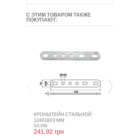
С ЭТИМ ТОВАРОМ ТАКЖЕ
ПОКУПАЮТ:
КРОНШТЕЙН СТАЛЬНОЙ
ТРОЙНИК Т
124Х18Х3 ММ
ТОСОЛЬНЫЙ
SA.036
АЛЮМИНИ
TE.002
241,92 грн
1 431,36 