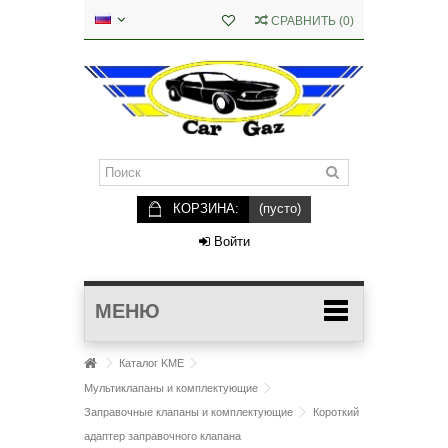
СРАВНИТЬ
(
0
)
КОРЗИНА:
(пусто)
Войти
МЕНЮ
Каталог KME
Мультиклапаны и комплектующие
Заправочные клапаны и комплектующие
Короткий
адаптер заправочного клапана