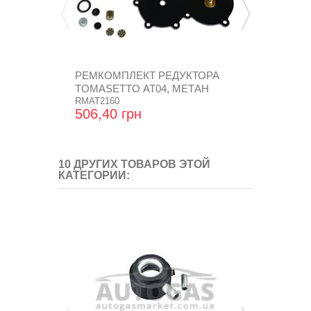
РЕМКОМПЛЕКТ РЕДУКТОРА
ПРУЖИНА 
TOMASETTO АТ04, МЕТАН
ШЛАНГ D14 
RMAT2160
GZ-243 A
506,40 грн
16,32 грн
10 ДРУГИХ ТОВАРОВ ЭТОЙ
КАТЕГОРИИ: