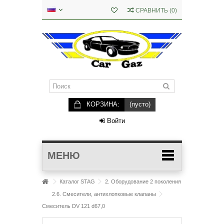
СРАВНИТЬ
(
0
)
КОРЗИНА:
(пусто)
Войти
МЕНЮ
Каталог STAG
2. Оборудование 2 поколения
2.6. Смесители, антихлопковые клапаны
Смеситель DV 121 d67,0