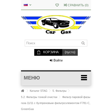
СРАВНИТЬ
(
0
)
КОРЗИНА:
(пусто)
Войти
МЕНЮ
Каталог STAG
5. Фильтры
5.2. Фильтры тонкой очистки
Фильтр паровой фазы
газа 11/11 с булпреновым фильтроэлементом F781-C,
GreenGas