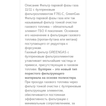
Описание
Фильтр паровой фазы газа
11/11 с булпреновым
фильтроэлементом F781-C, GreenGas
Фильтр паровой фазы газа или так
называемый фильтр тонкой очистки
газового топлива – обязательный
элемент ГБО 4 поколения. Основное
его назначение в фильтрации газового
топлива (пропан-бутана или метана)
поступающего от редуктора к
форсункам.
Газовый фильтр GREENGAS с
булпреновым фильтроэлементом
улавливает мельчайшие частицы и
примеси, присутствующие в газовом
топливе.
Булпрен – это новый тип
пористого фильтрующего
материала на основе полиэстера
.
При проходе газового топлива через
фильтр тонкой очистки с булпреновым
фильтрующим элементом,
обеспечивается постоянная
эффективность фильтрации с
минимальным сопротивлением, за