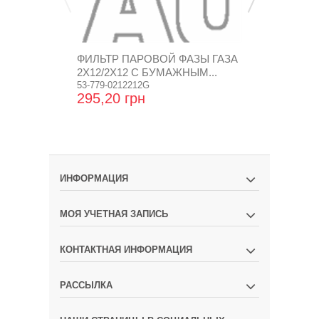
ФИЛЬТР ПАРОВОЙ ФАЗЫ ГАЗА
ФИЛЬТР ПА
2X12/2X12 С БУМАЖНЫМ...
12/2X12 С 
53-779-0212212G
55-781-01221
295,20 грн
174,24 гр
ИНФОРМАЦИЯ
МОЯ УЧЕТНАЯ ЗАПИСЬ
КОНТАКТНАЯ ИНФОРМАЦИЯ
РАССЫЛКА