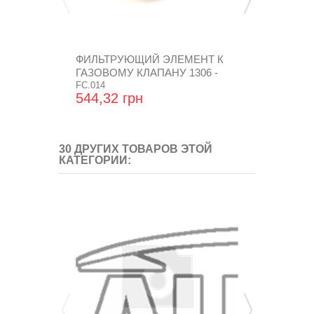
ФИЛЬТРУЮЩИЙ ЭЛЕМЕНТ К
ГАЙКА D-
ГАЗОВОМУ КЛАПАНУ 1306 -
(DO-0005) (
1308
FC.014
GZ-437
544,32 грн
45,12 грн
30 ДРУГИХ ТОВАРОВ ЭТОЙ
КАТЕГОРИИ: