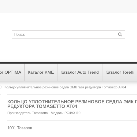
ог OPTIMA
Каталог KME
Каталог Auto Trend
Каталог Torelli
Кольцо уплотнительное резиновое седла ЭМК газа редуктора Tomasetto АТ04
КОЛЬЦО УПЛОТНИТЕЛЬНОЕ РЕЗИНОВОЕ СЕДЛА ЭМК 
РЕДУКТОРА TOMASETTO АТ04
Производитель
Tomasetto
Модель:
PC4VX119
1001
Товаров