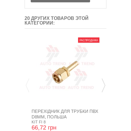
20 ДРУГИХ ТОВАРОВ ЭТОЙ
КАТЕГОРИИ:
РАСПРОДАЖА
ПЕРЕХІДНИК ДЛЯ ТРУБКИ ПВХ
ВТУЛКА ЗА
D8ММ, ПОЛЬША
РАЗРЕЗОМ 
KIT FI 8
ПОЛЬША
РЕП1
66,72 грн
21,60 грн