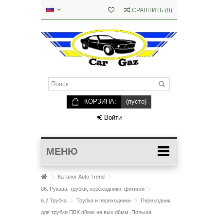
СРАВНИТЬ
(
0
)
КОРЗИНА:
(пусто)
Войти
МЕНЮ
Каталог Auto Trend
06. Рукава, трубки, переходники, фитинги
6.2 Трубка
Трубка и переходники
Переходник
для трубки ПВХ d8мм на вых d6мм, Польша