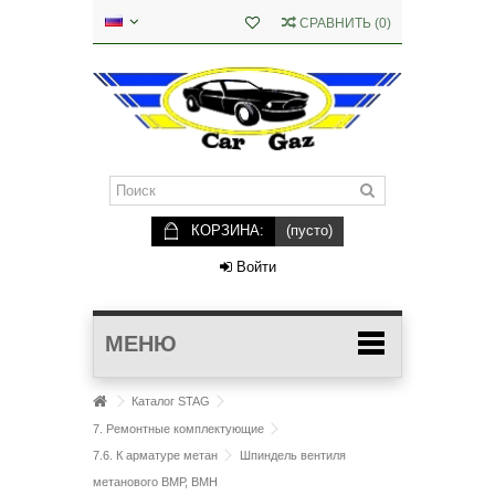
СРАВНИТЬ
(
0
)
КОРЗИНА:
(пусто)
Войти
МЕНЮ
Каталог STAG
7. Ремонтные комплектующие
7.6. К арматуре метан
Шпиндель вентиля
метанового ВМР, ВМН