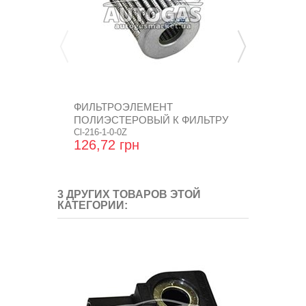
ФИЛЬТРОЭЛЕМЕНТ
КЛАПАН ГАЗ
ПОЛИЭСТЕРОВЫЙ К ФИЛЬТРУ
ПАРОВОЙ...
Cl-216-1-0-0Z
K01.011306
126,72 грн
19 474,56
3 ДРУГИХ ТОВАРОВ ЭТОЙ
КАТЕГОРИИ: