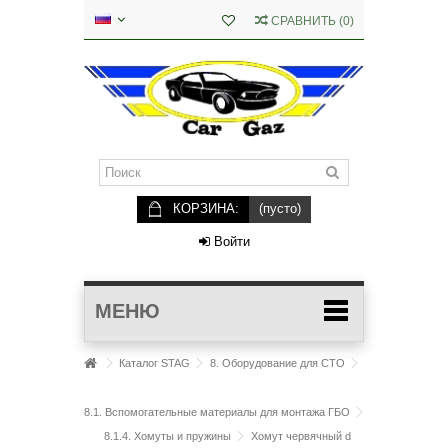
СРАВНИТЬ
(
0
)
КОРЗИНА:
(пусто)
Войти
МЕНЮ
Каталог STAG
8. Оборудование для СТО
8.1. Вспомогательные материалы для монтажа ГБО
8.1.4. Хомуты и пружины
Хомут червячный d