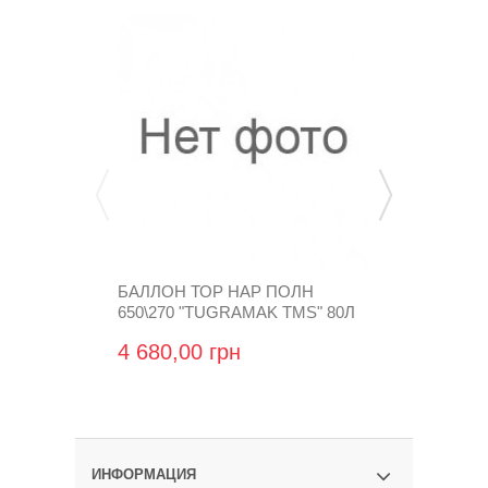
БАЛЛОН ТОР НАР ПОЛН
БАЛЛОН ТО
650\270 "TUGRAMAK TMS" 80Л
520\225 "T
4 680,00 грн
1 248,00 
ИНФОРМАЦИЯ