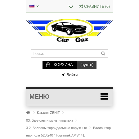
СРАВНИТЬ
(
0
)
КОРЗИНА:
(пусто)
Войти
МЕНЮ
Каталог ZENIT
03. Баллоны и мультиклапана
3.2. Баллоны тороидальные наружные
Баллон тор
нар полн 520\240 "Tugramak AMS" 41л