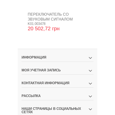
ПЕРЕКЛЮЧАТЕЛЬ СО
ПЕРЕКЛЮЧ
ЗВУКОВЫМ СИГНАЛОМ
ЗВУКОВЫМ
ATIKFAST
K01.003478
NICEFAST
K01.003574
20 502,72 грн
20 502,72
ИНФОРМАЦИЯ
МОЯ УЧЕТНАЯ ЗАПИСЬ
КОНТАКТНАЯ ИНФОРМАЦИЯ
РАССЫЛКА
НАШИ СТРАНИЦЫ В СОЦИАЛЬНЫХ
СЕТЯХ