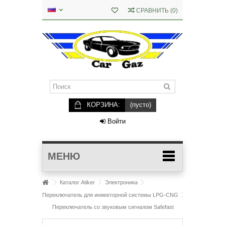
СРАВНИТЬ
(
0
)
КОРЗИНА:
(пусто)
Войти
МЕНЮ
Каталог Atiker
Электроника
Переключатель для инжекторной системы LPG-CNG
Переключатель со звуковым сигналом Safefast