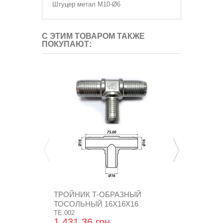
Штуцер метал M10-Ø6
С ЭТИМ ТОВАРОМ ТАКЖЕ
ПОКУПАЮТ:
ТРОЙНИК Т-ОБРАЗНЫЙ
ВЗУ (ПРОП
ТОСОЛЬНЫЙ 16Х16Х16
УСТАНОВКИ 
АЛЮМИНИЕВЫЙ
TE.002
MVAT3306
1 431,36 грн
417,12 гр