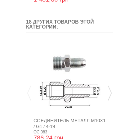
18 ДРУГИХ ТОВАРОВ ЭТОЙ
КАТЕГОРИИ:
СОЕДИНИТЕЛЬ МЕТАЛЛ М10Х1
ШТУЦЕР Д
/ G1 / 4-19
ТЕРМОПЛА
OC.083
ТРУБКИ 8 ММ
OC.078
786,24 грн
1 995,84 