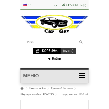
СРАВНИТЬ
(
0
)
КОРЗИНА:
(пусто)
Войти
МЕНЮ
Каталог Atiker
Рукава & Фитинги
Штуцера и гайки LPG-CNG
Штуцер металл М10 - 6