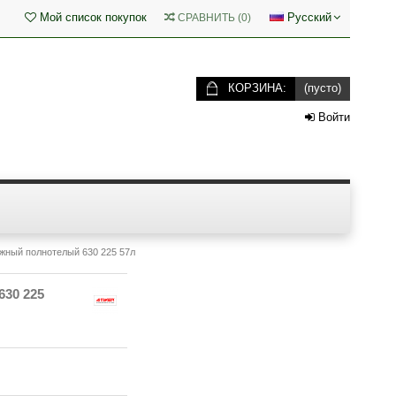
Мой список покупок
Русский
СРАВНИТЬ
(
0
)
КОРЗИНА:
(пусто)
Войти
жный полнотелый 630 225 57л
0 225