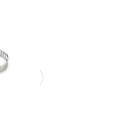
ХОМУТ 8X12
VC.031
7,20 грн