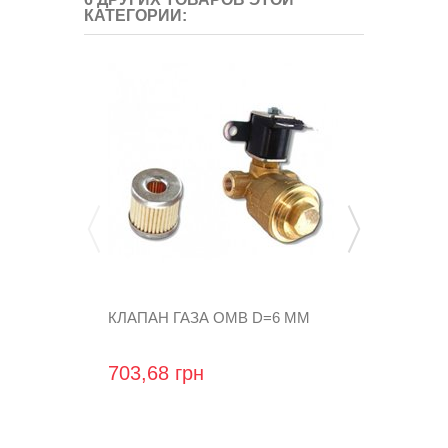
КАТЕГОРИИ:
КЛАПАН ГАЗА OMB D=6 MM
НИПЕЛЬ (ОБ
M12X1
703,68 грн
31,20 грн