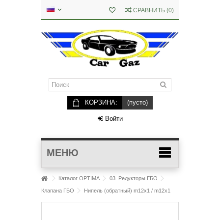
СРАВНИТЬ
(
0
)
КОРЗИНА:
(пусто)
Войти
МЕНЮ
Каталог OPTIMA
03. Редукторы ГБО
Клапана ГБО
Нипель (обратный) m12x1 / m12x1