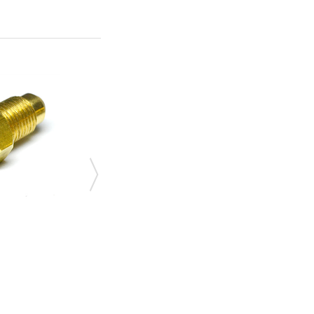
РЕВЕРС РЕД.-Г/К 8Х8
121,44 грн