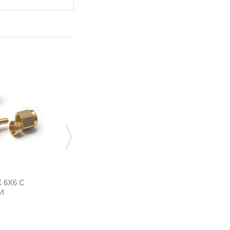
 6Х6 С
ДОЗАТОР МОЩНОСТИ 16Х16 МЕТАЛЛ
И
VA.01616
96,48 грн