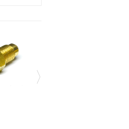
РЕВЕРС РЕД.-Г/К 8Х8
121,44 грн