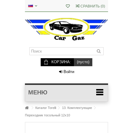
СРАВНИТЬ
(
0
)
КОРЗИНА:
(пусто)
Войти
МЕНЮ
Каталог Torelli
13. Комплектующие
Переходник тосольный 12х10