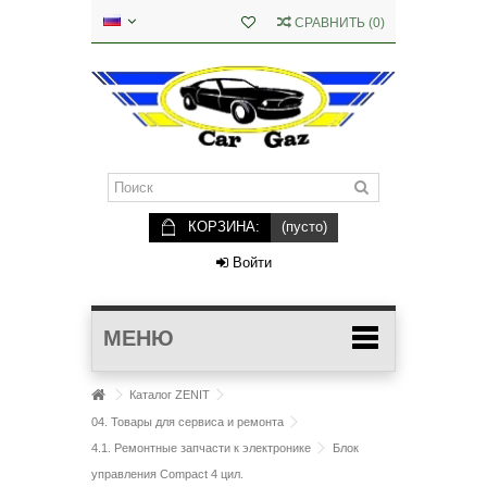
СРАВНИТЬ
(
0
)
КОРЗИНА:
(пусто)
Войти
МЕНЮ
Каталог ZENIT
04. Товары для сервиса и ремонта
4.1. Ремонтные запчасти к электронике
Блок
управления Compact 4 цил.