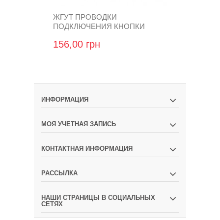
ЖГУТ ПРОВОДКИ
ЖГУТ ПРОВ
ПОДКЛЮЧЕНИЯ КНОПКИ
BOX LIGHT
COMPACT/ZENIT PRO
156,00 грн
936,00 гр
ИНФОРМАЦИЯ
МОЯ УЧЕТНАЯ ЗАПИСЬ
КОНТАКТНАЯ ИНФОРМАЦИЯ
РАССЫЛКА
НАШИ СТРАНИЦЫ В СОЦИАЛЬНЫХ
СЕТЯХ