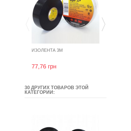
ИЗОЛЕНТА 3М
КЛАПАН Б
K01.001226
77,76 грн
12 781,44
30 ДРУГИХ ТОВАРОВ ЭТОЙ
КАТЕГОРИИ: