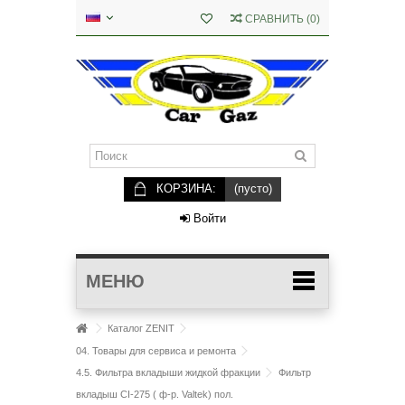
СРАВНИТЬ
(
0
)
КОРЗИНА:
(пусто)
Войти
МЕНЮ
Каталог ZENIT
04. Товары для сервиса и ремонта
4.5. Фильтра вкладыши жидкой фракции
Фильтр
вкладыш CI-275 ( ф-р. Valtek) пол.