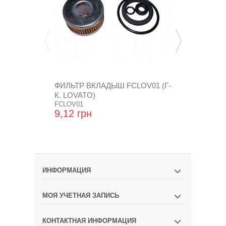
ФИЛЬТР ВКЛАДЫШ FCLOV01 (Г-
ФИЛЬТР ВК
К. LOVATO)
B(CF-106)( Ф
FCLOV01
CF-106-2-Z
9,12 грн
93,60 грн
ИНФОРМАЦИЯ
МОЯ УЧЕТНАЯ ЗАПИСЬ
КОНТАКТНАЯ ИНФОРМАЦИЯ