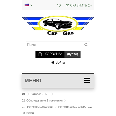
СРАВНИТЬ
(
0
)
КОРЗИНА:
(пусто)
Войти
МЕНЮ
Каталог ZENIT
02. Оборудование 2 поколения
2.7. Регистры Дозаторы
Регистр 19х19 алюм. (GZ-
08-19/19)