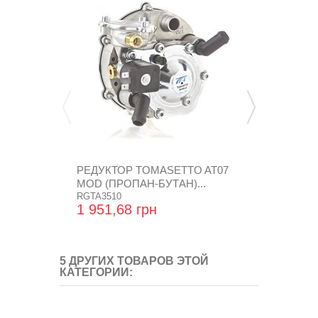
РЕДУКТОР TOMASETTO AT07
ТРУБКА D 6 
MOD (ПРОПАН-БУТАН)...
СИНЕЙ ПЛА
RGTA3510
TUBO4045RT5
1 951,68 грн
123,36 гр
5 ДРУГИХ ТОВАРОВ ЭТОЙ
КАТЕГОРИИ: