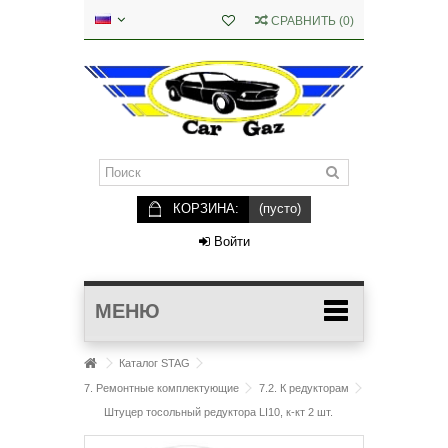
СРАВНИТЬ
(
0
)
КОРЗИНА:
(пусто)
Войти
МЕНЮ
Каталог STAG
7. Ремонтные комплектующие
7.2. К редукторам
Штуцер тосольный редуктора LI10, к-кт 2 шт.