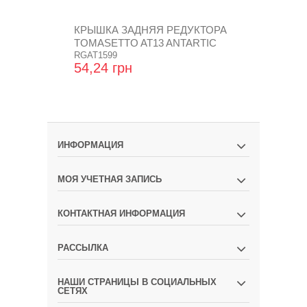
КРЫШКА ЗАДНЯЯ РЕДУКТОРА
МЕМБРАНА 
TOMASETTO AT13 ANTARTIC
РЕДУКТОРА
RGAT1599
AT07
RGAT1516
54,24 грн
165,60 гр
ИНФОРМАЦИЯ
МОЯ УЧЕТНАЯ ЗАПИСЬ
КОНТАКТНАЯ ИНФОРМАЦИЯ
РАССЫЛКА
НАШИ СТРАНИЦЫ В СОЦИАЛЬНЫХ
СЕТЯХ