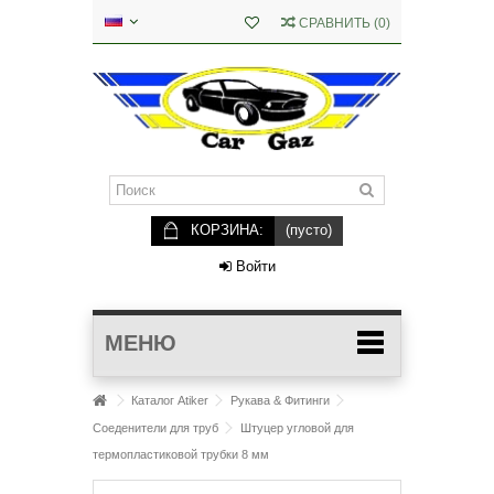
СРАВНИТЬ
(
0
)
КОРЗИНА:
(пусто)
Войти
МЕНЮ
Каталог Atiker
Рукава & Фитинги
Соеденители для труб
Штуцер угловой для
термопластиковой трубки 8 мм