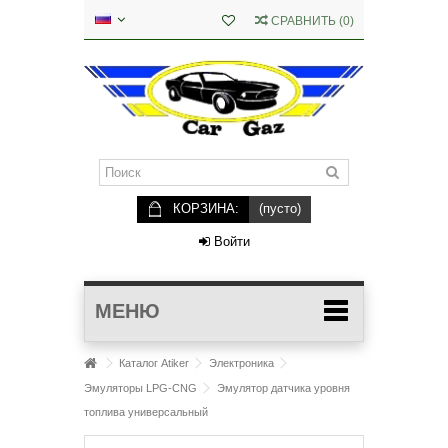
СРАВНИТЬ
(
0
)
КОРЗИНА:
(пусто)
Войти
МЕНЮ
Каталог Atiker
Электроника
Эмуляторы LPG-CNG
Эмулятор датчика уровня
топлива универсальный