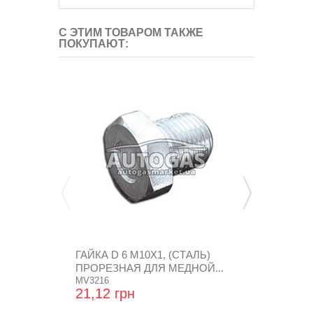
С ЭТИМ ТОВАРОМ ТАКЖЕ
ПОКУПАЮТ:
ГАЙКА D 6 M10X1, (СТАЛЬ)
ПЛАНКА К
ПРОРЕЗНАЯ ДЛЯ МЕДНОЙ...
РЕДУКТОРА -
MV3216
246)
GZ-246
21,12 грн
24,96 грн