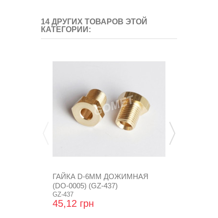
14 ДРУГИХ ТОВАРОВ ЭТОЙ
КАТЕГОРИИ:
ГАЙКА D-6MM ДОЖИМНАЯ
ГАЙКА D-
(DO-0005) (GZ-437)
(DO-0006) (
GZ-437
GZ-733
45,12 грн
16,32 грн