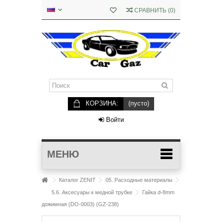
СРАВНИТЬ
(
0
)
КОРЗИНА:
(пусто)
Войти
МЕНЮ
Каталог ZENIT
05. Расходные материалы
5.6. Аксесуары к медной трубке
Гайка d-8mm
дожимная (DO-0003) (GZ-238)