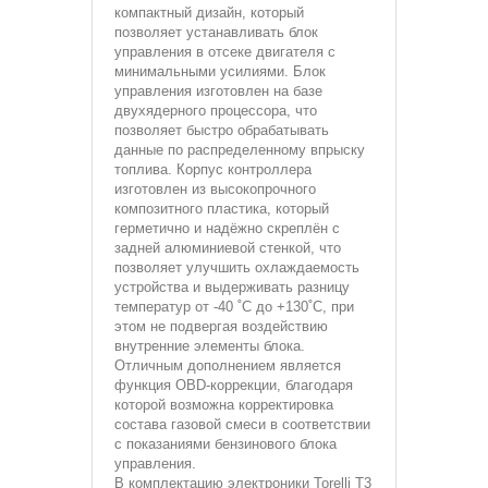
компактный дизайн, который
позволяет устанавливать блок
управления в отсеке двигателя с
минимальными усилиями. Блок
управления изготовлен на базе
двухядерного процессора, что
позволяет быстро обрабатывать
данные по распределенному впрыску
топлива. Корпус контроллера
изготовлен из высокопрочного
композитного пластика, который
герметично и надёжно скреплён с
задней алюминиевой стенкой, что
позволяет улучшить охлаждаемость
устройства и выдерживать разницу
температур от -40 ˚С до +130˚С, при
этом не подвергая воздействию
внутренние элементы блока.
Отличным дополнением является
функция OBD-коррекции, благодаря
которой возможна корректировка
состава газовой смеси в соответствии
с показаниями бензинового блока
управления.
В комплектацию электроники Torelli T3