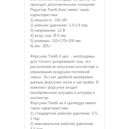
проходит дополнительное очищение.
Редуктор Torelli Aries имеет такие
характеристики:
1) мощность: 160 кВт
2) рабочее давление: 1,0-1,8 бар
3) напряжение: 12 В
4) вход газа: Ø 6 мм
5) размеры: 110×170×100 мм
6) вес: 925 г
Форсунки
Torelli 4 цил. - необходимы
для точного дозирования газа, его
распыления во впускном коллекторе и
образования воздушно-топливной
смеси. За счет двойной калибровки
данные форсунки легки в настройке. В
комплект форсунок входят
калибровочные штуцера и штуцера в
коллектор.
Форсунки Torelli на 4 цилиндра имеют
такие характеристики:
1) стандартное рабочее давление: 0,5-
2 бар
2) максимальное рабочее давление:
4,5 бар