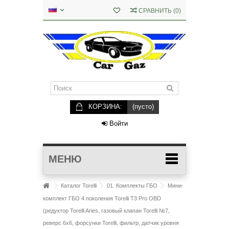
СРАВНИТЬ
(
0
)
КОРЗИНА:
(пусто)
Войти
МЕНЮ
Каталог Torelli
01. Комплекты ГБО
Мини-
комплект ГБО 4 поколения Torelli T3 Pro OBD
(редуктор Torelli Aries, газовый клапан Torelli №7,
реверс 6х6, форсунки Torelli, фильтр, датчик уровня