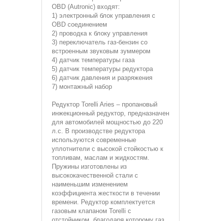
OBD (Autronic) входят:
1) электронный блок управления с
OBD соединением
2) проводка к блоку управления
3) переключатель газ-бензин со
встроенным звуковым зуммером
4) датчик температуры газа
5) датчик температуры редуктора
6) датчик давления и разряжения
7) монтажный набор
Редуктор
Torelli Aries – пропановый
инжекционный редуктор, предназначен
для автомобилей мощностью до 220
л.с. В производстве редуктора
используются современные
уплотнители с высокой стойкостью к
топливам, маслам и жидкостям.
Пружины изготовлены из
высококачественной стали с
наименьшим изменением
коэффициента жесткости в течении
времени. Редуктор комплектуется
газовым клапаном Torelli с
отстойником, благодаря которому газ