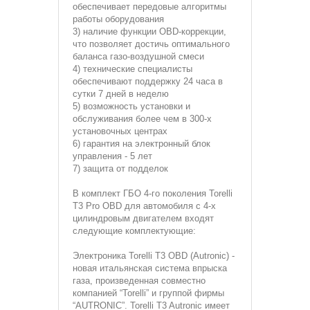
обеспечивает передовые алгоритмы
работы оборудования
3) наличие функции OBD-коррекции,
что позволяет достичь оптимального
баланса газо-воздушной смеси
4) технические специалисты
обеспечивают поддержку 24 часа в
сутки 7 дней в неделю
5) возможность установки и
обслуживания более чем в 300-х
установочных центрах
6) гарантия на электронный блок
управления - 5 лет
7) защита от подделок
В
комплект ГБО 4-го поколения
Torelli
T3 Pro OBD для автомобиля c 4-х
цилиндровым двигателем входят
следующие комплектующие:
Электроника
Torelli T3 OBD (Autronic) -
новая итальянская система впрыска
газа, произведенная совместно
компанией “Torelli” и группой фирмы
“AUTRONIC”. Torelli T3 Autronic имеет