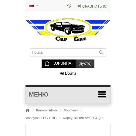
СРАВНИТЬ
(
0
)
КОРЗИНА:
(пусто)
Войти
МЕНЮ
Каталог Atiker
Форсунки
Форсунки LPG-CNG
Форсунка тип АНCR 3 цил.