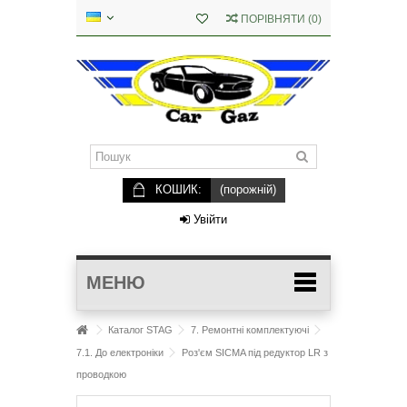
ПОРІВНЯТИ
(
0
)
КОШИК:
(порожній)
Увійти
МЕНЮ
Каталог STAG
7. Ремонтні комплектуючі
7.1. До електроніки
Роз'єм SICMA під редуктор LR з
проводкою