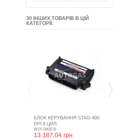
30 ІНШИХ ТОВАРІВ В ЦІЙ
КАТЕГОРІЇ:
БЛОК КЕРУВАННЯ STAG-400
БЛОК КЕРУ
DPI 8 ЦИЛ.
DPI 4 ЦИЛ. 
W1Y-0400-8-
W1Y-0400-4-
13 187,04 грн
8 360,64 