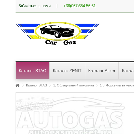
Зв'яжіться з нами
|
+38(067)354-56-61
Каталог STAG
Каталог ZENIT
Каталог Atiker
Катал
Каталог STAG
1. Обладнання 4 покоління
1.3. Форсунки та жикл