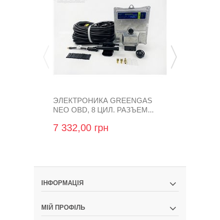
ЭЛЕКТРОНИКА GREENGAS
ЭЛЕКТРОНИ
NEO OBD, 8 ЦИЛ. РАЗЪЕМ...
ЦИЛ. (ПРЯМ
7 332,00 грн
22 974,24
ІНФОРМАЦІЯ
МІЙ ПРОФІЛЬ