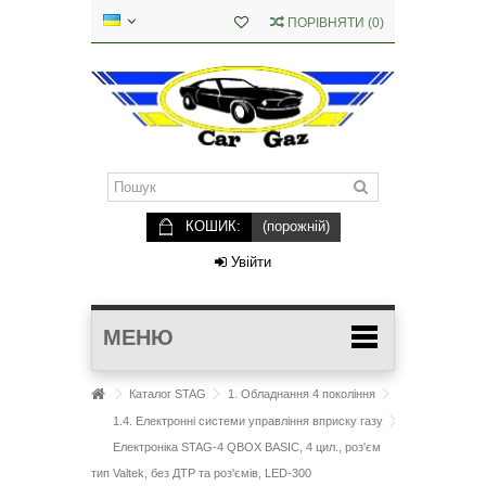
ПОРІВНЯТИ
(
0
)
КОШИК:
(порожній)
Увійти
МЕНЮ
Каталог STAG
1. Обладнання 4 покоління
1.4. Електронні системи управління вприску газу
Електроніка STAG-4 QBOX BASIC, 4 цил., роз'єм
тип Valtek, без ДТР та роз'ємів, LED-300