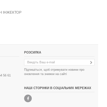
Н ІНЖЕКТОР
ПЕРЕМИКАЧ ГАЗ/БЕНЗИН КАРБЮРАТОР
STAG 2-G ДЛЯ...
WEG-11AH-
371,52 грн
РОЗСИЛКА
Підпишіться, щоб отримувати новини про
оновлення та знижки на сайті
54 56 61
НАШІ СТОРІНКИ В СОЦІАЛЬНИХ МЕРЕЖАХ