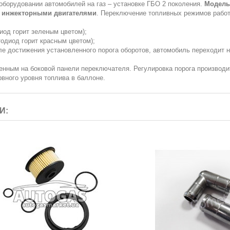
оборудовании автомобилей на газ – установке ГБО 2 поколения.
Модель
с инжекторными двигателями
. Переключение топливных режимов рабо
иод горит зеленым цветом);
тодиод горит красным цветом);
сле достижения установленного порога оборотов, автомобиль переходит н
енным на боковой панели переключателя. Регулировка порога производи
вного уровня топлива в баллоне.
И: