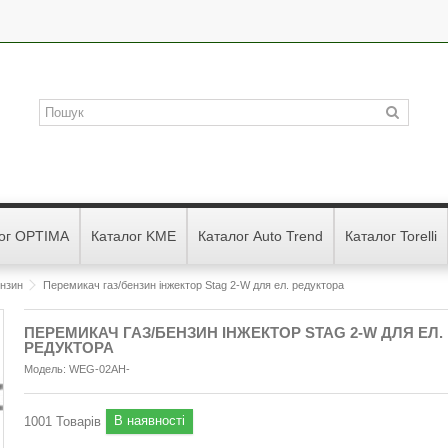
ог OPTIMA
Каталог KME
Каталог Auto Trend
Каталог Torelli
ензин
Перемикач газ/бензин інжектор Stag 2-W для ел. редуктора
ПЕРЕМИКАЧ ГАЗ/БЕНЗИН ІНЖЕКТОР STAG 2-W ДЛЯ ЕЛ.
РЕДУКТОРА
Модель:
WEG-02AH-
В наявності
1001
Товарів