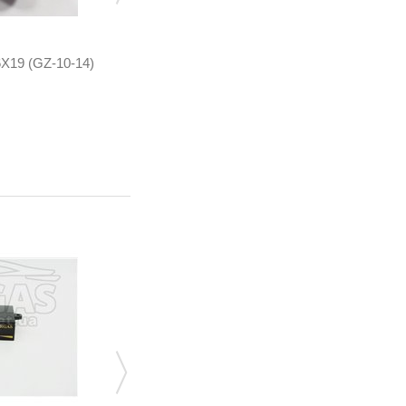
19 (GZ-10-14)
ФОРСУНКИ VALTEK ТИП 30, 4 ЦИЛ. 3 OМ,
ЗІ...
30.EGV.47
1 437,60 грн