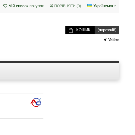
Мій список покупок
Українська
ПОРІВНЯТИ
(
0
)
КОШИК:
(порожній)
Увійти