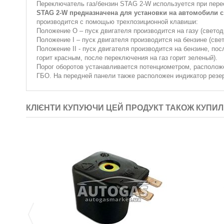
Переключатель газ/бензин STAG 2-W используется при пере
STAG 2-W предназначена для установки на автомобили 
производится с помощью трехпозиционной клавиши:
Положение О – пуск двигателя производится на газу (светод
Положение I – пуск двигателя производится на бензине (све
Положение II - пуск двигателя производится на бензине, по
горит красным, после переключения на газ горит зеленый).
Порог оборотов устанавливается потенциометром, располож
ГБО. На передней панели также расположен индикатор резер
КЛІЄНТИ КУПУЮЧИ ЦЕЙ ПРОДУКТ ТАКОЖ КУПИЛ