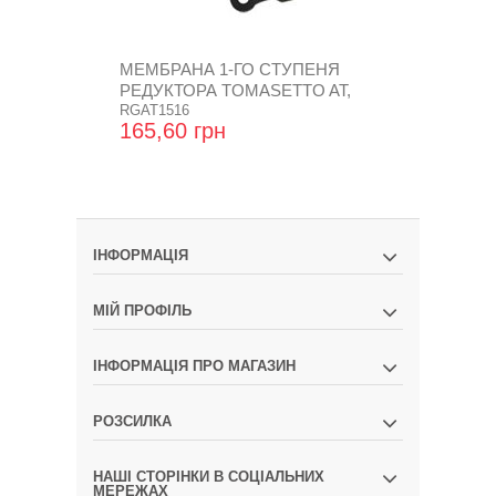
МЕМБРАНА 1-ГО СТУПЕНЯ
МЕМБРАНА 
РЕДУКТОРА TOMASETTO AT,
РЕДУКТОРА
AT07
RGAT1516
AT07
RGAT1505
165,60 грн
176,16 гр
ІНФОРМАЦІЯ
МІЙ ПРОФІЛЬ
ІНФОРМАЦІЯ ПРО МАГАЗИН
РОЗСИЛКА
НАШІ СТОРІНКИ В СОЦІАЛЬНИХ
МЕРЕЖАХ