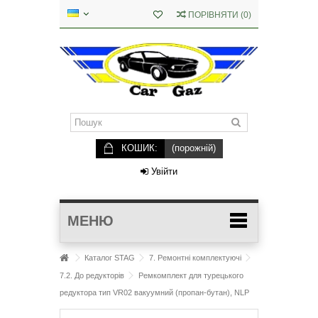
ПОРІВНЯТИ
(
0
)
КОШИК:
(порожній)
Увійти
МЕНЮ
Каталог STAG
7. Ремонтні комплектуючі
7.2. До редукторів
Ремкомплект для турецького
редуктора тип VR02 вакуумний (пропан-бутан), NLP