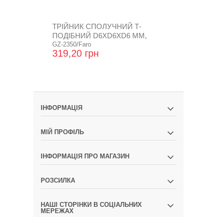
ТРІЙНИК СПОЛУЧНИЙ Т-
ПЕРЕХІДНИ
ПОДІБНИЙ D6XD6XD6 MM,
D8-D8 ГАЙК
ДЛЯ...
GZ-2350/Faro
GZ-2313/Faro
319,20 грн
122,40 гр
ІНФОРМАЦІЯ
МІЙ ПРОФІЛЬ
ІНФОРМАЦІЯ ПРО МАГАЗИН
РОЗСИЛКА
НАШІ СТОРІНКИ В СОЦІАЛЬНИХ
МЕРЕЖАХ