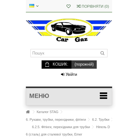
ПОРІВНЯТИ
(
0
)
КОШИК:
(порожній)
Увійти
МЕНЮ
Каталог STAG
6. Рукави, трубки, перехідники, фітінги
6.2. Трубки
6.2.5. Фітінги, перехідники для трубки
Ніпель D
6 (сталь) для сталевої трубки, Emer