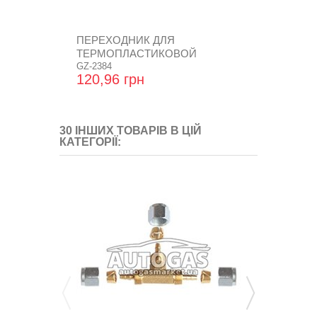
ПЕРЕХОДНИК ДЛЯ
ФІЛЬТРУЮЧ
ТЕРМОПЛАСТИКОВОЙ
ГАЗОВОГО К
ТРУБКИ ПРЯМОЙ 8...
GZ-2384
FC.015
120,96 грн
705,60 гр
30 ІНШИХ ТОВАРІВ В ЦІЙ
КАТЕГОРІЇ: