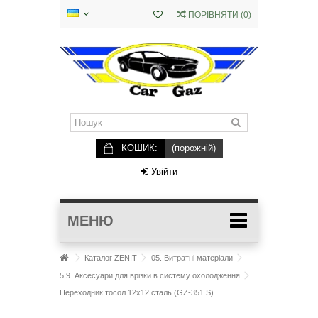
ПОРІВНЯТИ
(
0
)
КОШИК:
(порожній)
Увійти
МЕНЮ
Каталог ZENIT
05. Витратні матеріали
5.9. Аксесуари для врізки в систему охолодження
Переходник тосол 12х12 сталь (GZ-351 S)