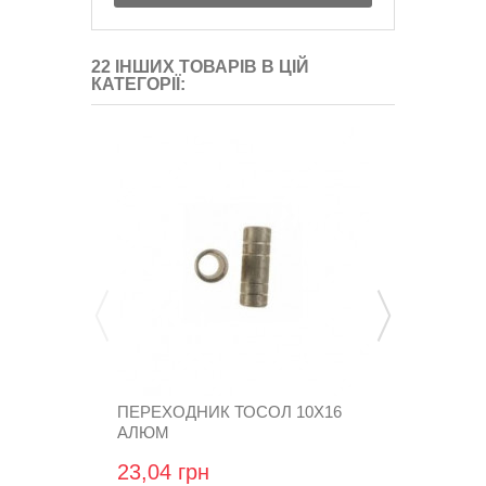
22 ІНШИХ ТОВАРІВ В ЦІЙ
КАТЕГОРІЇ:
ПЕРЕХОДНИК ТОСОЛ 10Х16
ТРОЙНИК 23
АЛЮМ
07-12)
GZ-07-12
23,04 грн
372,96 гр