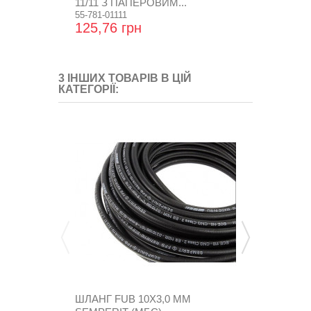
11/11 З ПАПЕРОВИМ...
VALTEK/GRE
55-781-01111
GZ-344/1,5
125,76 грн
21,60 грн
3 ІНШИХ ТОВАРІВ В ЦІЙ
КАТЕГОРІЇ:
ШЛАНГ FUB 10X3,0 MM
ШЛАНГ FUB 