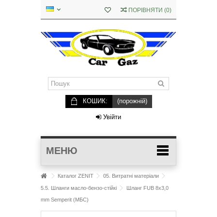
ПОРІВНЯТИ
(
0
)
КОШИК:
(порожній)
Увійти
МЕНЮ
Каталог ZENIT
05. Витратні матеріали
5.5. Шланги масло-бензо-стійкі
Шланг FUB 8x3,0
mm Semperit (МБС)