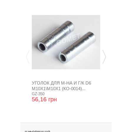
УГОЛОК ДЛЯ М-НА И Г/К D6
ПЕРЕХОДНИК
М10Х1\М10Х1 (КО-0014)...
ГАЙК. И НИП.
GZ-350
GZ-231A
56,16 грн
58,08 грн