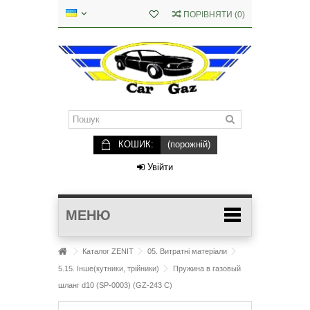
ПОРІВНЯТИ
(
0
)
КОШИК:
(порожній)
Увійти
МЕНЮ
Каталог ZENIT
05. Витратні матеріали
5.15. Інше(кутники, трійники)
Пружина в газовый
шланг d10 (SP-0003) (GZ-243 C)