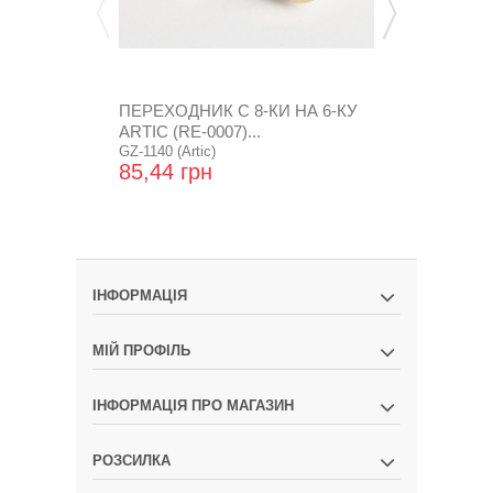
ПЕРЕХОДНИК С 8-КИ НА 6-КУ
ПЕРЕХОДНИК
ARTIC (RE-0007)...
ARTIC 90* (
GZ-1140 (Artic)
GZ-01-28 (Artic
85,44 грн
71,52 грн
ІНФОРМАЦІЯ
МІЙ ПРОФІЛЬ
ІНФОРМАЦІЯ ПРО МАГАЗИН
РОЗСИЛКА