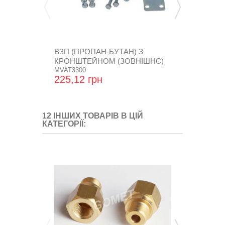
ВЗП (ПРОПАН-БУТАН) З
ФИЛЬТР ВКЛ
КРОНШТЕЙНОМ (ЗОВНІШНЄ)
(ROMANO)
БЕЗ...
MVAT3300
CI-209-P
225,12 грн
46,08 грн
12 ІНШИХ ТОВАРІВ В ЦІЙ
КАТЕГОРІЇ: