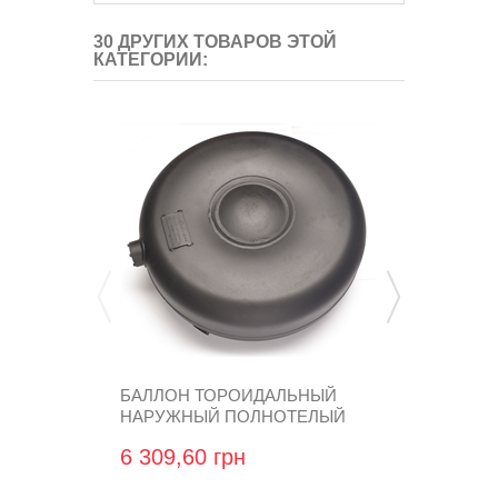
30 ДРУГИХ ТОВАРОВ ЭТОЙ
КАТЕГОРИИ:
БАЛЛОН ТОРОИДАЛЬНЫЙ
БАЛЛОН Т
НАРУЖНЫЙ ПОЛНОТЕЛЫЙ
НАРУЖНЫЙ
АTIKER...
АTIKER...
6 309,60 грн
8 977,44 