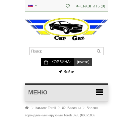
СРАВНИТЬ
(
0
)
КОРЗИНА:
(пусто)
Войти
МЕНЮ
Каталог Torelli
02. Баллоны
Баллон
тороидальный наружный Torelli 37л. (600х180)