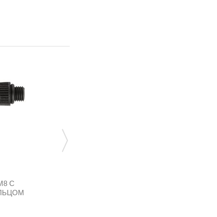
М8 С
РЕГУЛЯТОР ХОЛОСТОГО ХОДА М10 С
ЛЬЦОМ
УПЛОТНИТЕЛЬНЫМ...
OR.PC.086
141,12 грн